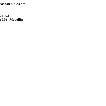
rosostenible.com
Cajicá
A 109, Medellín