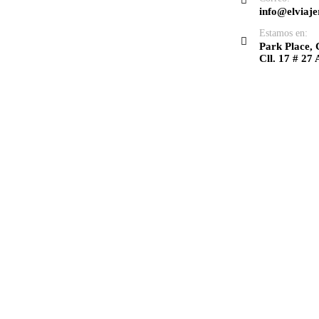
info@elviaje
Estamos en:
Park Place, 
Cll. 17 # 27 