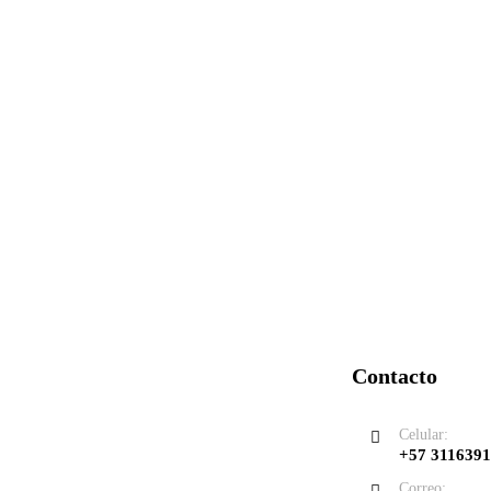
Contacto
Celular:
+57 311639
Correo: