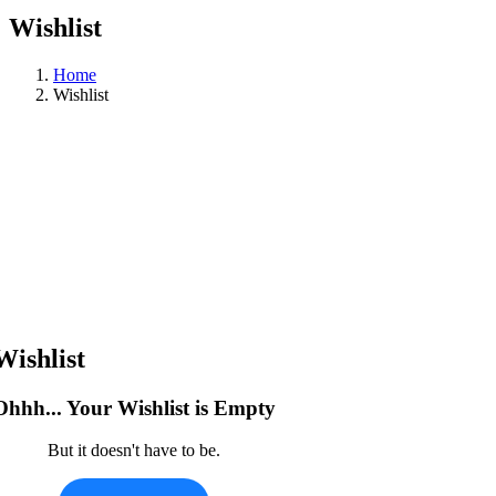
Wishlist
Home
Wishlist
Wishlist
Ohhh... Your Wishlist is Empty
But it doesn't have to be.