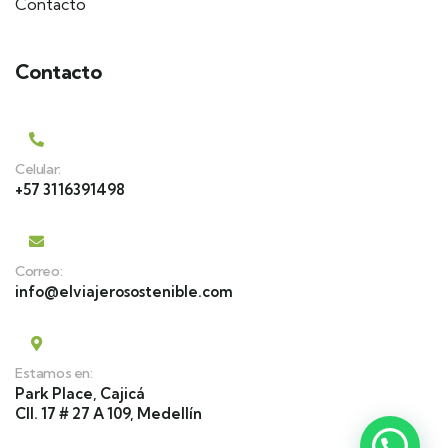
Contacto
Contacto
Celular:
+57 3116391498
Correo:
info@elviajerosostenible.com
Estamos en:
Park Place, Cajicá
Cll. 17 # 27 A 109, Medellín