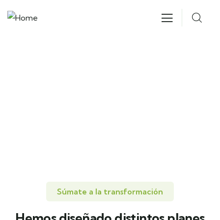
Elige el plan que hará visible tu
compromiso sostenible
Súmate a la transformación
Hemos diseñado distintos planes